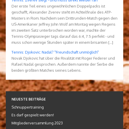
Tennis: Zverev siegt - und muss direkt wieder ran
Der erste Teil eines ungewöhnlichen Doppelpacks ist
geschafft, Alexander Zverev steht im Achtelfinale des ATP-
Masters in Rom. Nachdem sein Drittrunden-Match gegen den
US-Amerikaner Jeffrey John Wolf am Montag wegen Regens
im zweiten Satz unterbrochen worden war, machte der
Tennis-Olympiasieger tags darauf das 6:4, 7:5 perfekt - und
muss schon wenige Stunden später in einem brisanten […]
Tennis: Djokovic: Nadal? "Freundschaft unmöglich"
Novak Djokovic hat über die Rivalität mit Roger Federer und
Rafael Nadal gesprochen. Außerdem nannte der Serbe die
beiden größten Matches seines Lebens.
NEUESTE BEITRÄGE
Schnuppertraining
Es darf gespielt werden!
Mitgliederversammlung 2023