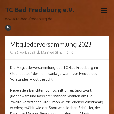
Skip
TC Bad Fredeburg e.V.
to
open
content
menu
www.tc-bad-fredeburg.de
Mitgliederversammlung 2023
Posted
Author
26. April 2023
Manfred Simon
0
on
Die Mitgliederversammlung des TC Bad Fredeburg im
Clubhaus auf der Tennisanlage war – zur Freude des
Vorstandes – gut besucht.
Neben den Berichten von Schriftführer, Sportwart,
Jugendwart und Kassierer standen Wahlen an: Die
Zweite Vorsitzende Ute Simon wurde ebenso einstimmig
wiedergewählt wie der Sportwart Jochen Schüttler, der
Kassierer Michael Simon und der Beisitzer Manfred