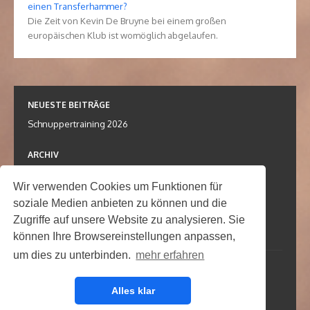
einen Transferhammer?
Die Zeit von Kevin De Bruyne bei einem großen
europäischen Klub ist womöglich abgelaufen.
NEUESTE BEITRÄGE
Schnuppertraining 2026
ARCHIV
März 2024
Wir verwenden Cookies um Funktionen für
soziale Medien anbieten zu können und die
KATEGORIEN
Zugriffe auf unsere Website zu analysieren. Sie
Termin
können Ihre Browsereinstellungen anpassen,
um dies zu unterbinden.
mehr erfahren
© 2026 TC Bad Fredeburg e.V.
Powered by WordPress
/
Theme by Design Lab
Alles klar
Kontakt
Impressum
Datenschutz
Damen