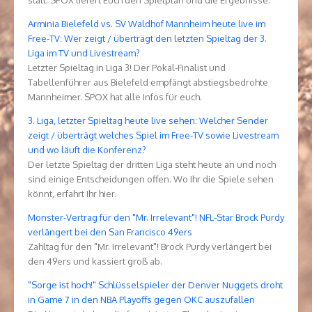
statt. SPOX liefert Euch den Spielplan und die Ergebnisse.
Arminia Bielefeld vs. SV Waldhof Mannheim heute live im
Free-TV: Wer zeigt / überträgt den letzten Spieltag der 3.
Liga im TV und Livestream?
Letzter Spieltag in Liga 3! Der Pokal-Finalist und
Tabellenführer aus Bielefeld empfängt abstiegsbedrohte
Mannheimer. SPOX hat alle Infos für euch.
3. Liga, letzter Spieltag heute live sehen: Welcher Sender
zeigt / überträgt welches Spiel im Free-TV sowie Livestream
und wo läuft die Konferenz?
Der letzte Spieltag der dritten Liga steht heute an und noch
sind einige Entscheidungen offen. Wo Ihr die Spiele sehen
könnt, erfahrt Ihr hier.
Monster-Vertrag für den "Mr. Irrelevant"! NFL-Star Brock Purdy
verlängert bei den San Francisco 49ers
Zahltag für den "Mr. Irrelevant"! Brock Purdy verlängert bei
den 49ers und kassiert groß ab.
"Sorge ist hoch!" Schlüsselspieler der Denver Nuggets droht
in Game 7 in den NBA Playoffs gegen OKC auszufallen