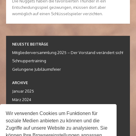
Die Nuggets haben die favorisierten Thunder in ein
Entscheidungsspiel gezwungen, müssen dort aber
womöglich auf einen Schlüsselspieler verzichten.
NEUESTE BEITRÄGE
Mitgliederversammlung 2025 – Der Vorstand verändert sich!
Schnuppertraining
Gelungene Jubiläumsfeier
ARCHIVE
Januar 2025
März 2024
August 2023
Wir verwenden Cookies um Funktionen für
soziale Medien anbieten zu können und die
KATEGORIEN
Zugriffe auf unsere Website zu analysieren. Sie
Termin
können Ihre Browsereinstellungen anpassen,