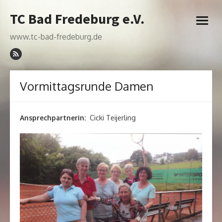
Skip
TC Bad Fredeburg e.V.
to
open
content
menu
www.tc-bad-fredeburg.de
Vormittagsrunde Damen
Ansprechpartnerin:
Cicki Teijerling