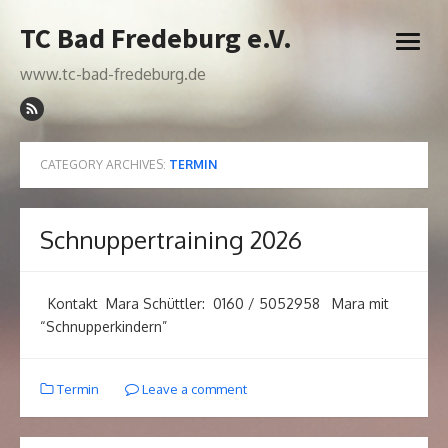
Skip
TC Bad Fredeburg e.V.
to
open
content
menu
www.tc-bad-fredeburg.de
CATEGORY ARCHIVES:
TERMIN
Schnuppertraining 2026
Kontakt Mara Schüttler: 0160 / 5052958 Mara mit
“Schnupperkindern”
Termin
Leave a comment