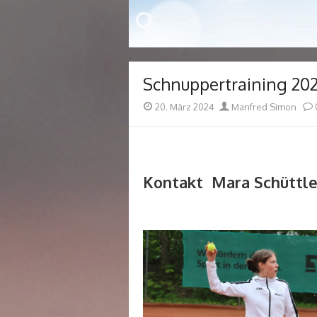
Schnuppertraining 20
Posted
Author
20. März 2024
Manfred Simon
on
Kontakt Mara Schüttle