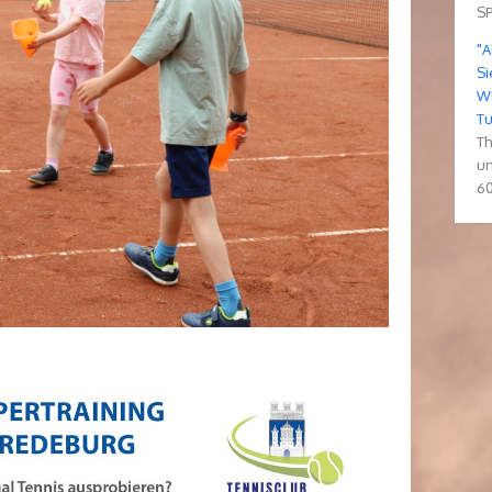
SP
"A
Si
WM
Tu
Th
un
60