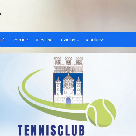
.
aft
Termine
Vorstand
Training
Kontakt