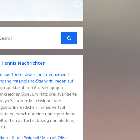
arch
Search
r:
Tennis Nachrichten
omas Tuchel widerspricht vehement!
gang mit England-Star wirft Fragen auf
im spektakulären 6:4-Sieg gegen
ankreich im Spiel um Platz drei avancierte
kayo Saka zum Matchwinner von
gland. Im restlichen Turnierverlauf
ielte er jedoch nur eine untergeordnete
lle. Thomas Tuchel bezog nun Stellung
zu.
kord für die Ewigkeit? Michael Olise