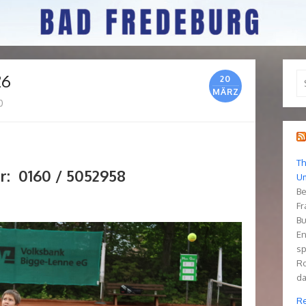
26
Se
20
fo
MÄRZ
0
Th
r: 0160 / 5052958
Um
Be
Fr
Bu
En
sp
Ro
da
Re