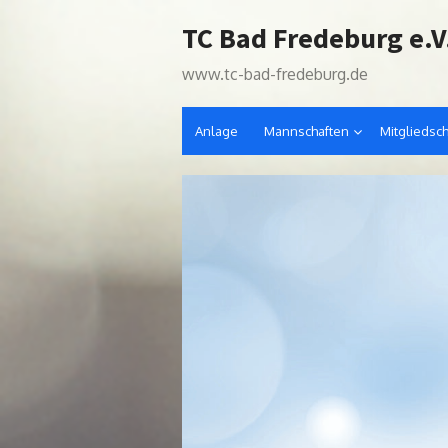
Skip
TC Bad Fredeburg e.V
to
content
www.tc-bad-fredeburg.de
Anlage
Mannschaften
Mitgliedsch