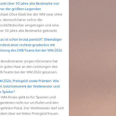
ackt über 50 Jahre alte Bestmarke von
ner der größten Legenden
chael Olise blieb bei der WM zwar ohne
r, dennoch hat er sich in die
schichtsbücher eingetragen und eine
er 50 Jahre alte Bestmarke geknackt.
as ist schon brutal peinlich": Ehemaliger
ndestrainer rechnet gnadenlos mit
istung des DFB-Teams bei der WM 2026
b
-Bundestrainer Jürgen Klinsmann hat
in gutes Haar an den Leistungen des
B-Teams bei der WM 2026 gelassen.
 2026, Preisgeld sowie Prämien: Wie
el Geld bekommt der Weltmeister und
e Spieler?
 WM-Finale geht es für Spanien und
gentinien nicht nur um Ruhm und den
gehrten Pokal. Der Weltmeister darf sich
dem über ein fettes Preisgeld freuen.