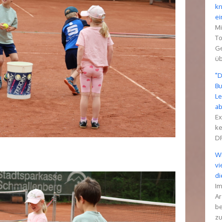
kn
ei
Mi
To
Ge
üb
"D
Bu
Le
a
Ex
ke
DF
WM
vi
di
Im
Ar
be
zu