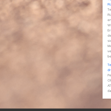
Rü
Te
Rü
en
We
Er
de
si
Mo
ve
be
Te
dr
Pe
Ol
AT
da