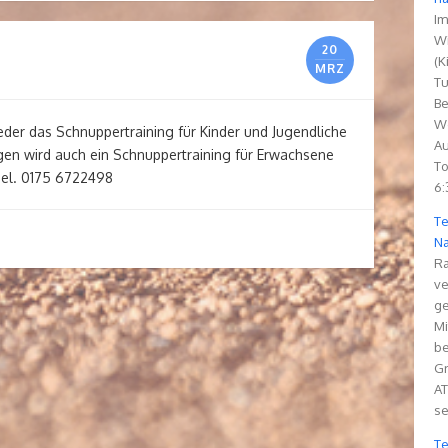
Im
Wi
20
(K
MRZ
Tu
Be
We
eder das Schnuppertraining für Kinder und Jugendliche
Au
en wird auch ein Schnuppertraining für Erwachsene
To
Tel. 0175 6722498
6:
Te
Na
Ra
ve
ge
Mi
be
Gr
AT
se
Te