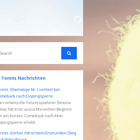
arch
Search
r:
Tennis Nachrichten
nnis: Ehemalige Nr. 1 verliert bei
omeback nach Dopingsperre
e rumänische Tennisspielerin Simona
lep hat trotz aussichtsreichen Beginns
r ein kurzes Comeback nach ihrer
pingsperre erlebt.
nnis: Kerber mit erstem Erstrunden-Sieg
ch Baby-Pause