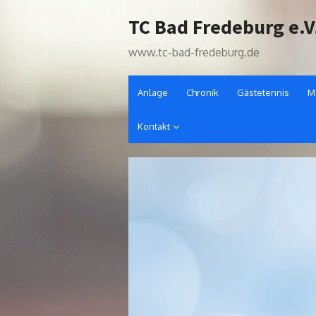
Skip
TC Bad Fredeburg e.V
to
content
www.tc-bad-fredeburg.de
Anlage
Chronik
Gästetennis
M
Kontakt