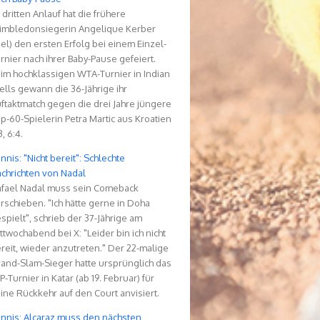
 dritten Anlauf hat die frühere
mbledonsiegerin Angelique Kerber
iel) den ersten Erfolg bei einem Einzel-
rnier nach ihrer Baby-Pause gefeiert.
im hochklassigen WTA-Turnier in Indian
lls gewann die 36-Jährige ihr
ftaktmatch gegen die drei Jahre jüngere
p-60-Spielerin Petra Martic aus Kroatien
3, 6:4.
nnis: "Nicht bereit": Schlechte
chrichten von Nadal
fael Nadal muss sein Comeback
rschieben. "Ich hätte gerne in Doha
spielt", schrieb der 37-Jährige am
ttwochabend bei X: "Leider bin ich nicht
reit, wieder anzutreten." Der 22-malige
and-Slam-Sieger hatte ursprünglich das
P-Turnier in Katar (ab 19. Februar) für
ine Rückkehr auf den Court anvisiert.
nnis: Alcaraz muss den nächsten