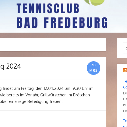
Se
fo
ng 2024
20
MRZ
Te
C
 findet am Freitag, den 12.04.2024 um 19.30 Uhr im
Di
ie bereits im Vorjahr, Grillwürstchen im Brötchen
Ha
ber eine rege Beteiligung freuen.
nu
Do
Te
na