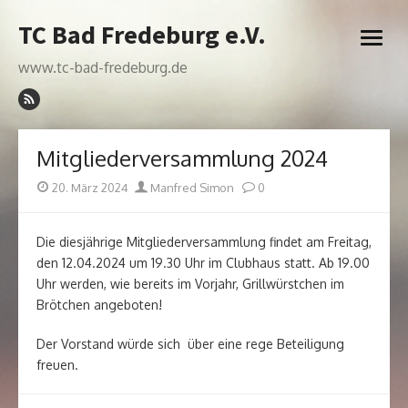
Skip
TC Bad Fredeburg e.V.
to
open
content
menu
www.tc-bad-fredeburg.de
Mitgliederversammlung 2024
Posted
Author
20. März 2024
Manfred Simon
0
on
Die diesjährige Mitgliederversammlung findet am Freitag,
den 12.04.2024 um 19.30 Uhr im Clubhaus statt. Ab 19.00
Uhr werden, wie bereits im Vorjahr, Grillwürstchen im
Brötchen angeboten!
Der Vorstand würde sich über eine rege Beteiligung
freuen.